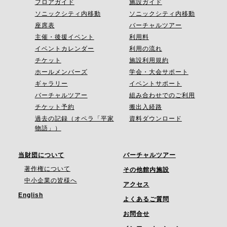
フロアガイド
施設ガイド
ソニックシティ内移動
ソニックシティ内移動
座席表
バーチャルツアー
主催・後援イベント
利用料
イベントカレンダー
利用の流れ
チケット
施設利用規約
ホールメンバーズ
学会・大会サポート
ギャラリー
イベントサポート
バーチャルツアー
組み合わせでのご利用
チケット予約
搬出入経路
過去の記録（オペラ「平家
資料ダウンロード
物語」）
当財団について
バーチャルツアー
著作権について
その他館内施設
中小企業の皆様へ
アクセス
English
よくあるご質問
お問合せ