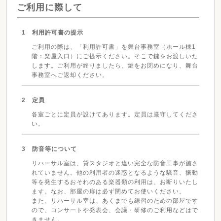
ご利用に際して
1 利用許可書の提示
ご利用の際は、「利用許可書」を舞台事務室（ホール棟1
階：楽屋入口）にご提示ください。そこで鍵をお渡しいた
します。ご利用が終りましたら、鍵をお閉めになり、舞台
事務室へご返却ください。
2 定員
各室ごとに定員が設けてあります。定員は厳守してくださ
い。
3 防音等について
リハーサル室は、貸スタジオと違い完全な防音工事が施さ
れていません。他の利用者の迷惑となるような騒音、振動
等を発生するおそれのある楽器類の利用は、お断りいたし
ます。なお、部屋の扉は必ず閉めてお使いください。
また、リハーサル室は、あくまでも練習のための部屋です
ので、コンサートや発表会、会議・研修のご利用などはで
きません。