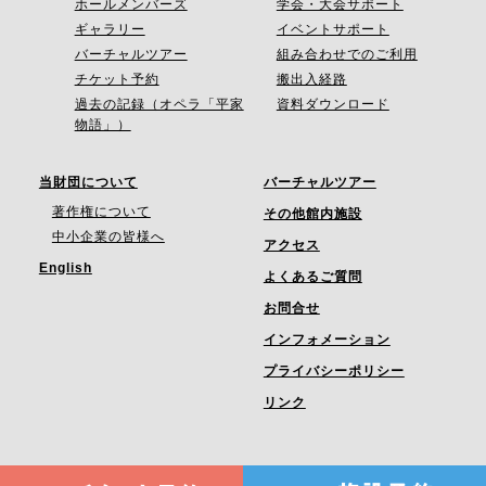
ホールメンバーズ
学会・大会サポート
ギャラリー
イベントサポート
バーチャルツアー
組み合わせでのご利用
チケット予約
搬出入経路
過去の記録（オペラ「平家
資料ダウンロード
物語」）
当財団について
バーチャルツアー
著作権について
その他館内施設
中小企業の皆様へ
アクセス
English
よくあるご質問
お問合せ
インフォメーション
プライバシーポリシー
リンク