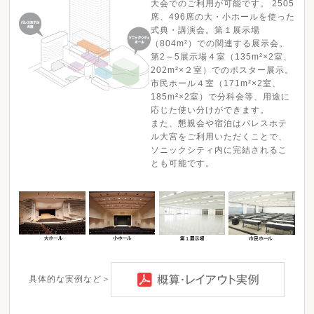
大会でのご利用が可能です。 2505
席、496席の大・小ホールを使った
式典・講演会。第１展示場
（804m²）での関連する展示会。
第2～5展示場４室（135m²×2室、
202m²×２室）でのポスター展示。
市民ホール４室（171m²×2室、
185m²×2室）で分科会等、用途に
応じた使い分けができます。
また、懇親会や宿泊はパレスホテ
ル大宮をご利用いただくことで、
ソニックシティ内に完結されるこ
とも可能です。
具体的な実例など＞