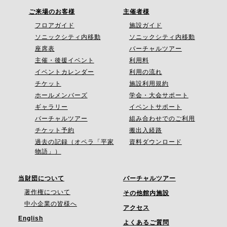
ご来場のお客様
主催者様
フロアガイド
施設ガイド
ソニックシティ内移動
ソニックシティ内移動
座席表
バーチャルツアー
主催・後援イベント
利用料
イベントカレンダー
利用の流れ
チケット
施設利用規約
ホールメンバーズ
学会・大会サポート
ギャラリー
イベントサポート
バーチャルツアー
組み合わせでのご利用
チケット予約
搬出入経路
過去の記録（オペラ「平家
資料ダウンロード
物語」）
当財団について
バーチャルツアー
著作権について
その他館内施設
中小企業の皆様へ
アクセス
English
よくあるご質問