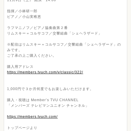
11月9日（土） 開演 14:00
指揮／
小林研一郎
ピアノ／
小山実稚恵
ラフマニノフ／ピアノ協奏曲第２番
リムスキー＝コルサコフ／交響組曲「シェヘラザード」
※配信は
リムスキー＝コルサコフ／交響組曲「シェヘラザード」
の
みです。
ご了承の上ご購入ください。
購入用アドレス
https://members.tvuch.com/v/classic/322/
1,000円で３か月何度でもお楽しみいただけます。
購入・視聴は Member’s TVU CHANNEL
「メンバーズ テレビマンユニオン チャンネル」
https://members.tvuch.com/
トップページより