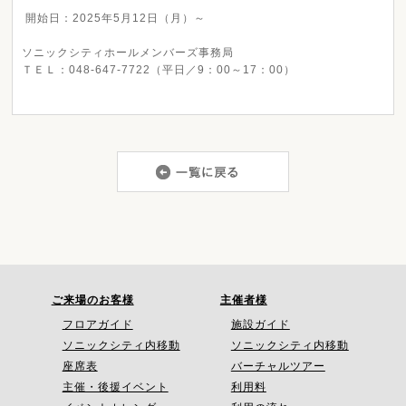
開始日：
2025
年
5
月
12
日（月）～
ソニックシティホールメンバーズ事務局
ＴＥＬ：048-647-7722（平日／9：00～17：00）
ご来場のお客様
主催者様
フロアガイド
施設ガイド
ソニックシティ内移動
ソニックシティ内移動
座席表
バーチャルツアー
主催・後援イベント
利用料