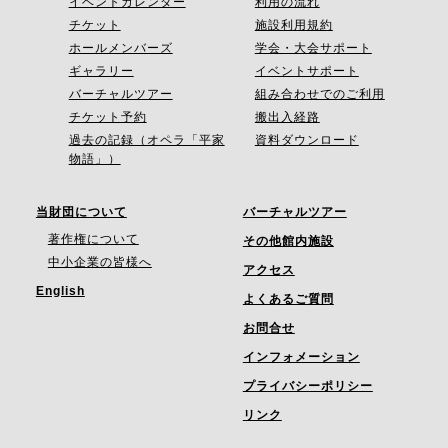
イベントカレンダー
利用の流れ
チケット
施設利用規約
ホールメンバーズ
学会・大会サポート
ギャラリー
イベントサポート
バーチャルツアー
組み合わせでのご利用
チケット予約
搬出入経路
過去の記録（オペラ「平家
資料ダウンロード
物語」）
当財団について
バーチャルツアー
著作権について
その他館内施設
中小企業の皆様へ
アクセス
English
よくあるご質問
お問合せ
インフォメーション
プライバシーポリシー
リンク