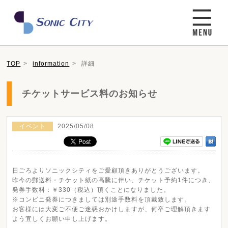
TOP
information
詳細
チケットサービス料のお知らせ
イベント
2025/05/08
日ごろよりソニックシティをご愛顧頂きありがとうございます。
昨今の郵送料・チケット紙の高騰に伴い、チケット予約
1
件につき、
発券手数料：￥
330
（税込）頂くことになりました。
※コンビニ発券につきましては別途手数料を頂戴致します。
お客様には大変ご不便ご迷惑おかけしますが、何卒ご理解頂きます
よう宜しくお願い申し上げます。