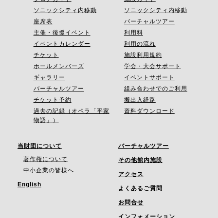
ソニックシティ内移動
ソニックシティ内移動
座席表
バーチャルツアー
主催・後援イベント
利用料
イベントカレンダー
利用の流れ
チケット
施設利用規約
ホールメンバーズ
学会・大会サポート
ギャラリー
イベントサポート
バーチャルツアー
組み合わせでのご利用
チケット予約
搬出入経路
過去の記録（オペラ「平家
資料ダウンロード
物語」）
当財団について
バーチャルツアー
著作権について
その他館内施設
中小企業の皆様へ
アクセス
English
よくあるご質問
お問合せ
インフォメーション