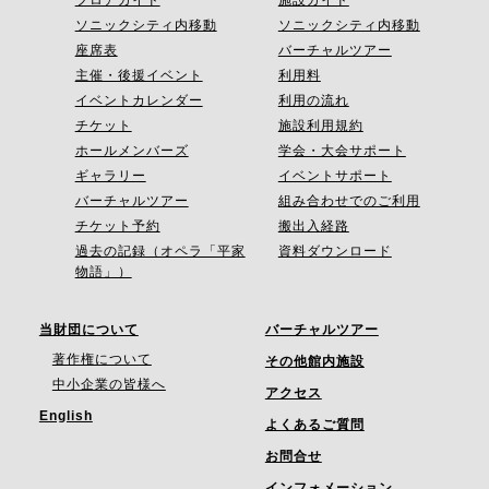
フロアガイド
施設ガイド
ソニックシティ内移動
ソニックシティ内移動
座席表
バーチャルツアー
主催・後援イベント
利用料
イベントカレンダー
利用の流れ
チケット
施設利用規約
ホールメンバーズ
学会・大会サポート
ギャラリー
イベントサポート
バーチャルツアー
組み合わせでのご利用
チケット予約
搬出入経路
過去の記録（オペラ「平家
資料ダウンロード
物語」）
当財団について
バーチャルツアー
著作権について
その他館内施設
中小企業の皆様へ
アクセス
English
よくあるご質問
お問合せ
インフォメーション