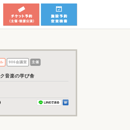
ル
906会議室
主催
ク音楽の学び舎