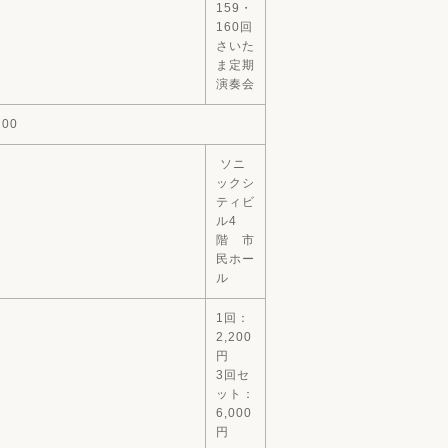
159・
160回
さいた
ま定期
演奏会
：00
ソニ
ックシ
ティビ
ル4
階 市
民ホー
ル
1回：
2,200
円
3回セ
ット：
6,000
円