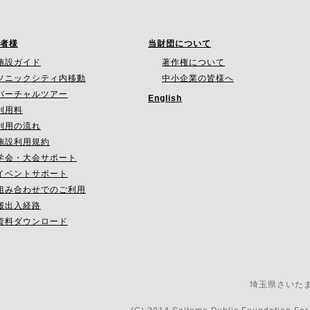
者様
当財団について
施設ガイド
著作権について
ソニックシティ内移動
中小企業の皆様へ
バーチャルツアー
English
利用料
利用の流れ
施設利用規約
学会・大会サポート
イベントサポート
組み合わせでのご利用
搬出入経路
資料ダウンロード
埼玉県さいたま