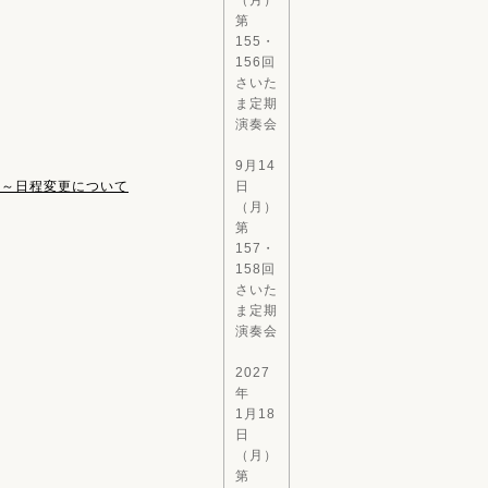
（月）
第
155・
156回
さいた
ま定期
演奏会
9月14
ス～日程変更について
日
（月）
第
157・
158回
さいた
ま定期
演奏会
2027
年
1月18
日
（月）
第