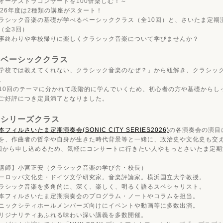
オーケストラコンサートを100倍楽しむ！～
026年度は2種類の講座がスタート！
ラシック音楽の基礎が学べるベーシッククラス（全10回）と、さいたま定期
（全3回）
事終わりや学校帰りに楽しくクラシック音楽について学びませんか？
★ベーシッククラス
学校では教えてくれない、クラシック音楽のなぜ？」から紐解き、クラシッ
。
10回のテーマに分かれて段階的に学んでいくため、初心者の方や基礎からし
ご好評につき定員満了となりました。
★シリーズクラス
本フィルさいたま定期演奏会
(SONIC CITY SERIES2026)
の各演奏会の演目
を、作曲者の哲学や自身が生きた時代背景等と一緒に、政治史や文化史も交
回から申し込めるため、気軽にコンサートに行きたい人やもっとさいたま定
講師】小宮正安（クラシック音楽の学び舎・校長）
ーロッパ文化史・ドイツ文学研究家。音楽評論家。横浜国立大学教授。
ラシック音楽を多角的に、深く、楽しく、明るく語るスペシャリスト。
本フィルさいたま定期演奏会のプログラム・ノートやコラムを担当。
ニックシティホールメンバーズ向けにイベントや動画等に多数出演。
リジナリティあふれる味わい深い講義を多数開催。