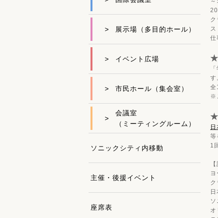
～
2
ク
>
展示場（多目的ホール）
ス
仕
>
イベント広場
「
す
全
>
市民ホール（集会室）
※
会議室
>
（ミーティングルーム）
日
等
1
ソニックシティ内移動
【
ヨ
主催・後援イベント
ク
日
ソ
座席表
オ